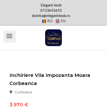
Elegant Imob
0733655655
doinita@elegantimob.ro
RO
EN
Inchiriere Vila Impozanta Moara
Corbeanca
Corbeanca
3.970 €