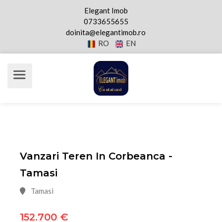
Elegant Imob
0733655655
doinita@elegantimob.ro
RO
EN
Vanzari Teren In Corbeanca -
Tamasi
Tamasi
152.700 €