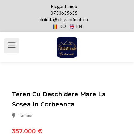
Elegant Imob
0733655655
doinita@elegantimob.ro
RO
EN
Teren Cu Deschidere Mare La
Sosea In Corbeanca
Tamasi
357.000 €