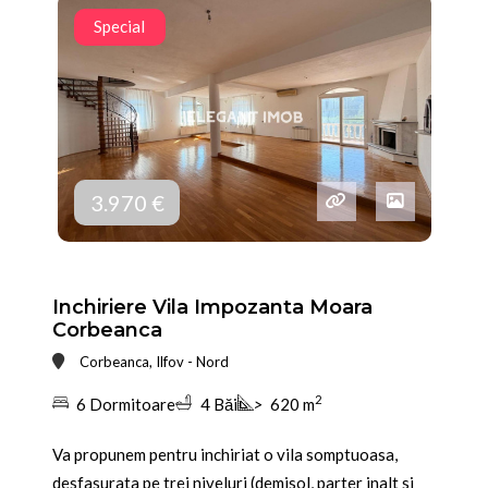
Special
3.970 €
Inchiriere Vila Impozanta Moara
Corbeanca
Corbeanca, Ilfov - Nord
2
6 Dormitoare
4 Băi
>
620 m
Va propunem pentru inchiriat o vila somptuoasa,
desfasurata pe trei niveluri (demisol, parter inalt si