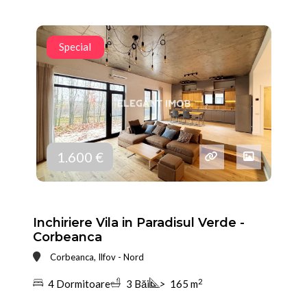
Special
1.600 €
Inchiriere Vila in Paradisul Verde -
Corbeanca
Corbeanca, Ilfov - Nord
2
4 Dormitoare
3 Băi
>
165 m