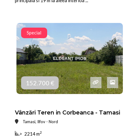
principala si 19 m la aleea interioa ...
Special
152.700 €
Vânzări Teren in Corbeanca - Tamasi
Tamasi, Ilfov - Nord
2
>
2214 m