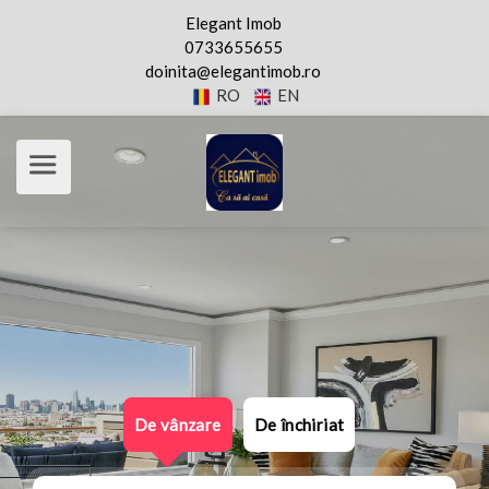
Elegant Imob
0733655655
doinita@elegantimob.ro
RO
EN
De vânzare
De închiriat